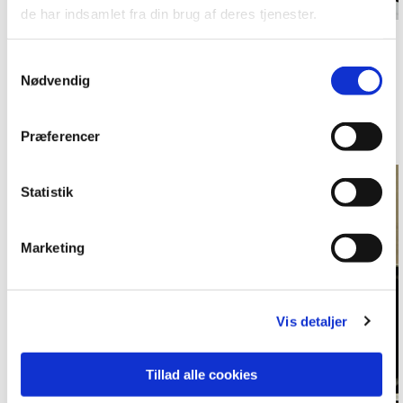
de har indsamlet fra din brug af deres tjenester.
Samtykkevalg
Kurser mv.
for præster
Nødvendig
Læs mere
Præferencer
Statistik
Marketing
Vis detaljer
Tillad alle cookies