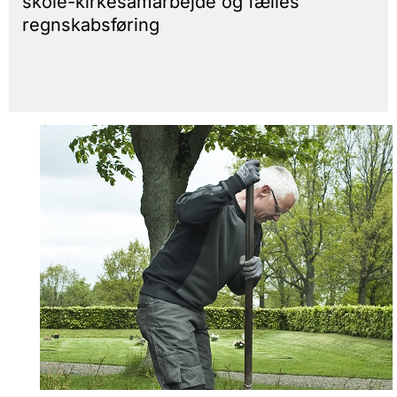
skole-kirkesamarbejde og fælles
regnskabsføring