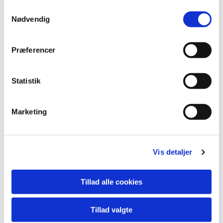
Samtykkevalg
Nødvendig
Ejby Kirke
Dalbyvej 58, Ejby
Præferencer
4623 Lille Skensved
Statistik
Vis kirken på
et kort her
Kirkens
hjemmeside findes her
Find kirken på
sogn.dk her
Marketing
Formand for menighedsrådet
Michael Bang-Achton.
Vis detaljer
Mail: michael@bang-achton.dk
Tillad alle cookies
Præst
Kim Gilling Hansen.
Tillad valgte
Tlf: 30 59 05 59,