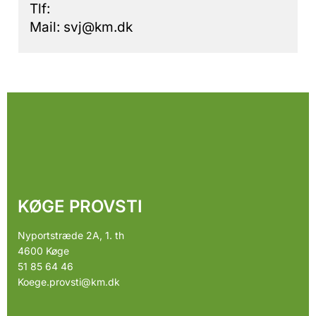
Tlf:
Mail: svj@km.dk
KØGE PROVSTI
Nyportstræde 2A, 1. th
4600 Køge
51 85 64 46
Koege.provsti@km.dk