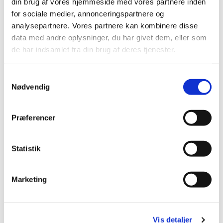
din brug af vores hjemmeside med vores partnere inden
for sociale medier, annonceringspartnere og
analysepartnere. Vores partnere kan kombinere disse
data med andre oplysninger, du har givet dem, eller som
de har indsamlet fra din brug af deres tjenester.
Den gulkalkede Bjæverskov Kirke
troner smukt på et højdedrag vest for
byen. Kirken er opført i 1100-tallet i
Samtykkevalg
Nødvendig
kampesten, kridt- og grønsandsten og
rummer senere gotiske tilbygninger:
våbenhus, kor og tårn.
Præferencer
Statistik
Bjæverskov Kirke er også et levende
Marketing
fællesskab med gudstjenester og
mange aktiviteter for både børn og
voksne.
Vis detaljer