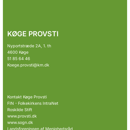
KØGE PROVSTI
Nyportstræde 2A, 1. th
4600 Køge
51 85 64 46
Koege.provsti@km.dk
Kontakt Køge Provsti
FIN - Folkekirkens IntraNet
Roskilde Stift
www.provsti.dk
www.sogn.dk
Landsforeningen af Menighedsråd