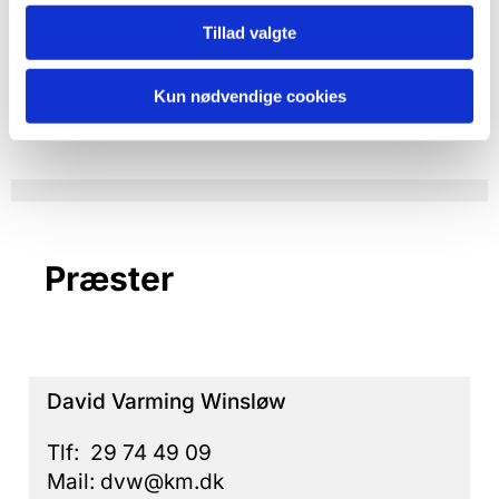
fællesskab med gudstjenester og
Tillad valgte
mange aktiviteter for både børn og
voksne.
Kun nødvendige cookies
Præster
David Varming Winsløw
Tlf: 29 74 49 09
Mail: dvw@km.dk