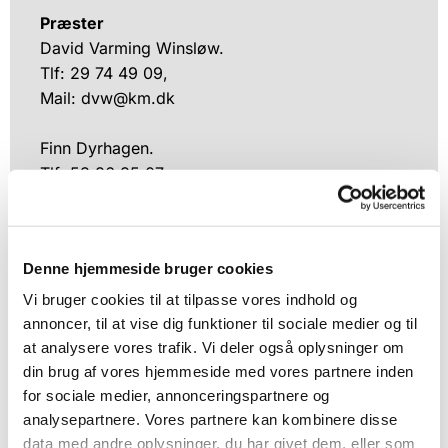
Præster
David Varming Winsløw.
Tlf: 29 74 49 09,
Mail: dvw@km.dk
Finn Dyrhagen.
Tlf: 53 86 85 07,
Mail: fiad@km.dk
Denne hjemmeside bruger cookies
Vi bruger cookies til at tilpasse vores indhold og
annoncer, til at vise dig funktioner til sociale medier og til
at analysere vores trafik. Vi deler også oplysninger om
din brug af vores hjemmeside med vores partnere inden
Velkommen i
for sociale medier, annonceringspartnere og
analysepartnere. Vores partnere kan kombinere disse
Ølsemagle
Kirke
data med andre oplysninger, du har givet dem, eller som