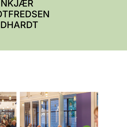
ØNKJÆR
OTFREDSEN
NDHARDT