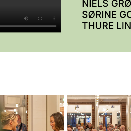
NIELS GR
SØRINE G
THURE LI