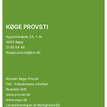
KØGE PROVSTI
Nyportstræde 2A, 1. th
4600 Køge
51 85 64 46
Koege.provsti@km.dk
Kontakt Køge Provsti
FIN - Folkekirkens IntraNet
Roskilde Stift
www.provsti.dk
www.sogn.dk
Landsforeningen af Menighedsråd