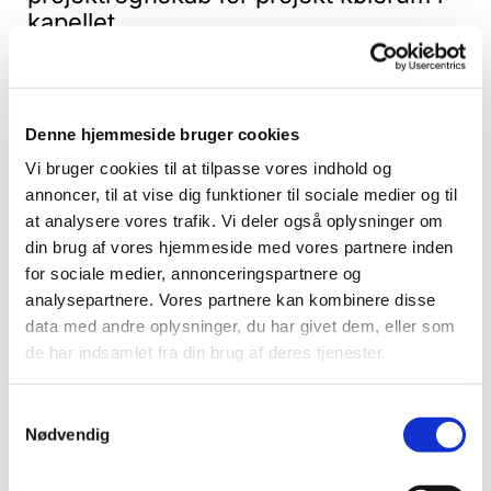
kapellet
Nadia Sandberg deltog ikke i
behandlingen af punktet.
Der er fejl i projektregnskabet og i det
fremsendte mangler der en faktura.
Denne hjemmeside bruger cookies
Menighedsrådet bedes fremsende
Vi bruger cookies til at tilpasse vores indhold og
samtlige bilag og lave et nyt
annoncer, til at vise dig funktioner til sociale medier og til
projektregnskab der stemmer i forhold
at analysere vores trafik. Vi deler også oplysninger om
til de modtagne fakturaer.
din brug af vores hjemmeside med vores partnere inden
for sociale medier, annonceringspartnere og
8 - Ejby - godkendelse - projekt
analysepartnere. Vores partnere kan kombinere disse
renovering af kirkedør
data med andre oplysninger, du har givet dem, eller som
Stiftet fremsender godkendelse af
de har indsamlet fra din brug af deres tjenester.
projekt renovering af Ejby kirkes
kirkedør.
Samtykkevalg
Stiftets godkendelse forelagt.
Nødvendig
9 - Ejby - ansøgning - renovering af