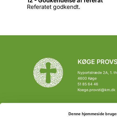
12 - Godkendelse af referat
Referatet godkendt.
KØGE PROVS
Nyportstræde 2A, 1. th
4600 Køge
51 85 64 46
Koege.provsti@km.dk
Denne hjemmeside bruger