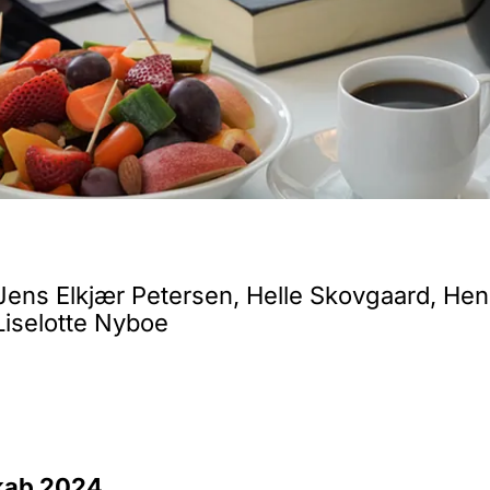
 Jens Elkjær Petersen, Helle Skovgaard, He
Liselotte Nyboe
skab 2024