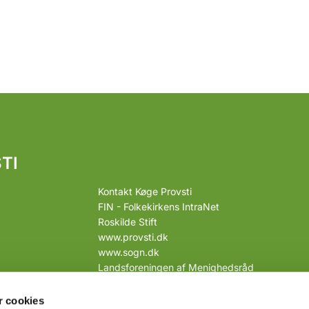
TI
Kontakt Køge Provsti
FIN - Folkekirkens IntraNet
Roskilde Stift
www.provsti.dk
www.sogn.dk
Landsforeningen af Menighedsråd
Link til webtilgængelighedserklæring
 cookies