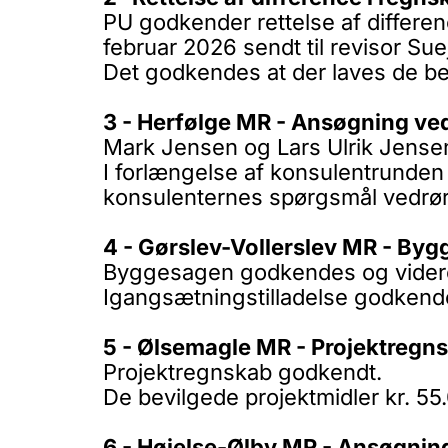
PU godkender rettelse af differ
februar 2026 sendt til revisor Su
Det godkendes at der laves de be
3 - Herfølge MR - Ansøgning ve
Mark Jensen og Lars Ulrik Jensen
I forlængelse af konsulentrunde
konsulenternes spørgsmål vedrø
4 - Gørslev-Vollerslev MR - By
Byggesagen godkendes og viderese
Igangsætningstilladelse godkend
5 - Ølsemagle MR - Projektregns
Projektregnskab godkendt.
De bevilgede projektmidler kr. 55
6 - Højelse-Ølby MR - Ansøgning