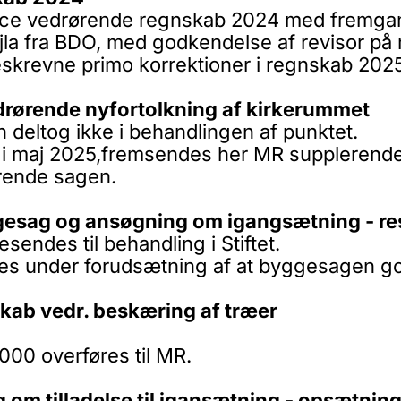
ence vedrørende regnskab 2024 med fremgang
ejla fra BDO, med godkendelse af revisor på 
skrevne primo korrektioner i regnskab 2025
drørende nyfortolkning af kirkerummet
 deltog ikke i behandlingen af punktet.
n i maj 2025,fremsendes her MR supplerend
rende sagen.
ggesag og ansøgning om igangsætning - re
ndes til behandling i Stiftet.
es under forudsætning af at byggesagen god
kab vedr. beskæring af træer
.000 overføres til MR.
 om tilladelse til igansætning - opsætnin