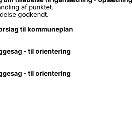
ndling af punktet.
delse godkendt.
 forslag til kommuneplan
yggesag - til orientering
yggesag - til orientering