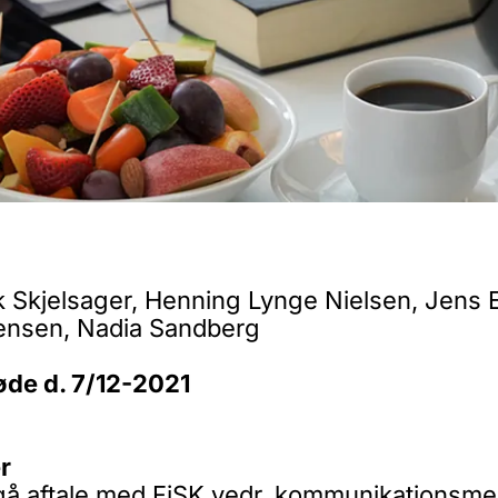
k Skjelsager, Henning Lynge Nielsen, Jens 
Jensen, Nadia Sandberg
øde d. 7/12-2021
r
gå aftale med FiSK vedr. kommunikationsmeda