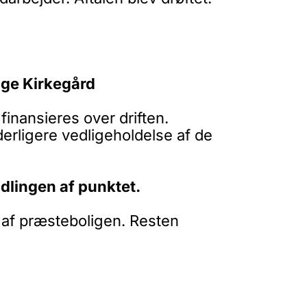
ølge Kirkegård
inansieres over driften.
erligere vedligeholdelse af de
dlingen af punktet.
g af præsteboligen. Resten