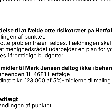
delse til at fælde otte risikotræer på Herf
lingen af punktet.
otte problemtræer fældes. Fældningen skal f
at menighedsrådet udarbejder en plan for yd
es i fremtidige budgetter.
idler til Mark Jensen deltog ikke i behan
aneengen 11, 4681 Herfølge
dinært kr. 123.000 af 5%-midlerne til malin
vedtægt
andlingen af punktet.