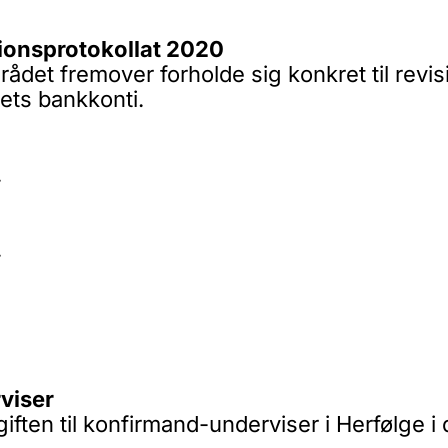
sionsprotokollat 2020
det fremover forholde sig konkret til revi
ets bankkonti.
.
.
viser
ften til konfirmand-underviser i Herfølge i d