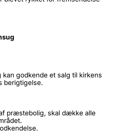
onsug
 kan godkende et salg til kirkens
s berigtigelse.
f præstebolig, skal dække alle
mrådet.
 godkendelse.