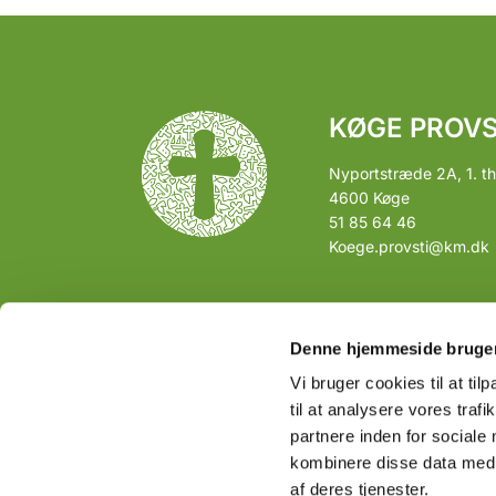
KØGE PROVS
Nyportstræde 2A, 1. th
4600 Køge
51 85 64 46
Koege.provsti@km.dk
Denne hjemmeside bruger
Vi bruger cookies til at til
til at analysere vores tra
partnere inden for sociale
kombinere disse data med a
af deres tjenester.