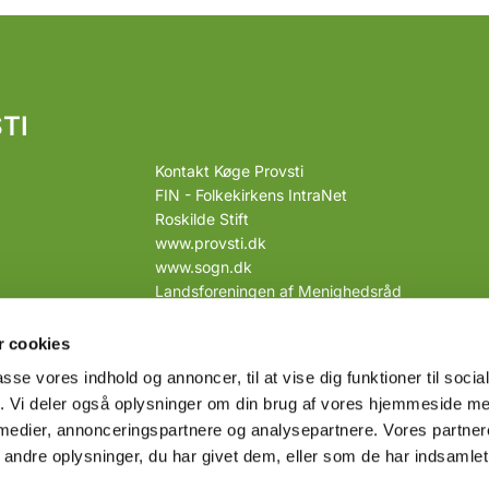
TI
Kontakt Køge Provsti
FIN - Folkekirkens IntraNet
Roskilde Stift
www.provsti.dk
www.sogn.dk
Landsforeningen af Menighedsråd
Link til webtilgængelighedserklæring
 cookies
passe vores indhold og annoncer, til at vise dig funktioner til soci
fik. Vi deler også oplysninger om din brug af vores hjemmeside m
 medier, annonceringspartnere og analysepartnere. Vores partne
Privatlivspolitik
Log på ChurchDesk
ndre oplysninger, du har givet dem, eller som de har indsamlet 