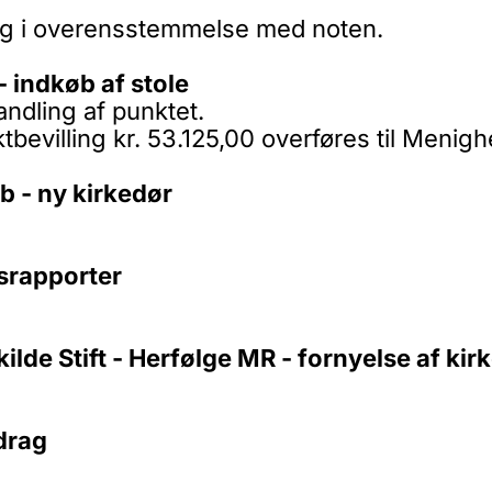
ng i overensstemmelse med noten.
 indkøb af stole
ndling af punktet.
bevilling kr. 53.125,00 overføres til Menig
ab - ny kirkedør
nsrapporter
kilde Stift - Herfølge MR - fornyelse af k
idrag