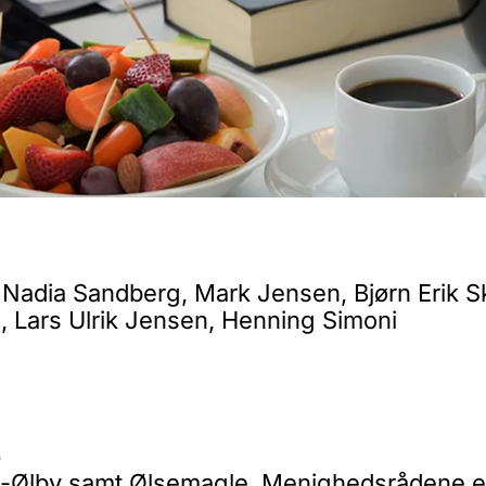
, Nadia Sandberg, Mark Jensen, Bjørn Erik S
, Lars Ulrik Jensen, Henning Simoni
6
se-Ølby samt Ølsemagle. Menighedsrådene er