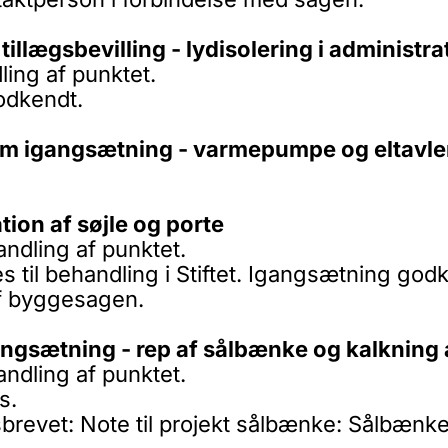
illægsbevilling - lydisolering i administ
ing af punktet.
godkendt.
om igangsætning - varmepumpe og eltavle
ion af søjle og porte
ndling af punktet.
til behandling i Stiftet. Igangsætning go
f byggesagen.
ngsætning - rep af sålbænke og kalkning
ndling af punktet.
s.
ngsbrevet: Note til projekt sålbænke: Sålbæ