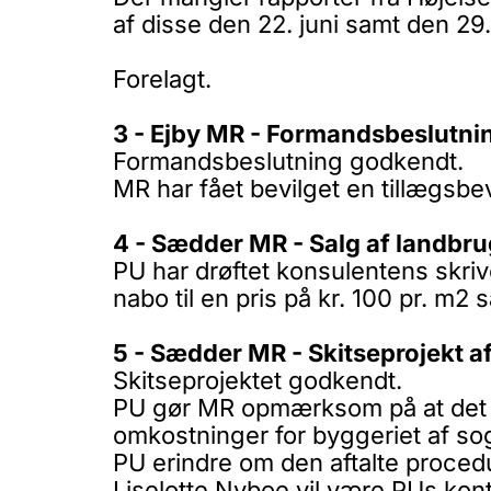
af disse den 22. juni samt den 29. 
Forelagt.
3 - Ejby MR - Formandsbeslutnin
Formandsbeslutning godkendt.
MR har fået bevilget en tillægsbevi
4 - Sædder MR - Salg af landbru
PU har drøftet konsulentens skriv
nabo til en pris på kr. 100 pr. m2 
5 - Sædder MR - Skitseprojekt a
Skitseprojektet godkendt.
PU gør MR opmærksom på at det er
omkostninger for byggeriet af s
PU erindre om den aftalte procedu
Liselotte Nyboe vil være PUs kon