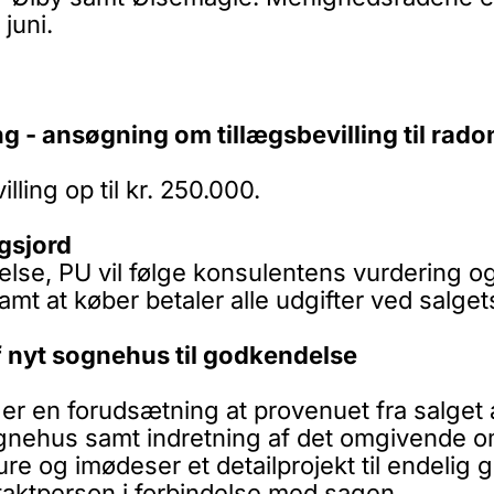
juni.
g - ansøgning om tillægsbevilling til rad
lling op til kr. 250.000.
gsjord
else, PU vil følge konsulentens vurdering og
samt at køber betaler alle udgifter ved salget
f nyt sognehus til godkendelse
 en forudsætning at provenuet fra salget a
ognehus samt indretning af det omgivende o
re og imødeser et detailprojekt til endelig
taktperson i forbindelse med sagen.