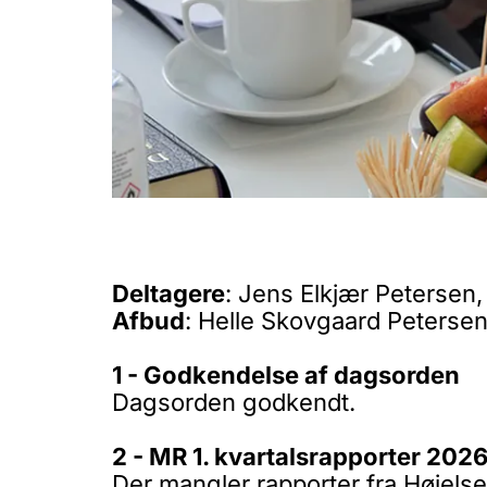
Deltagere
: Jens Elkjær Petersen
Afbud
: Helle Skovgaard Petersen
1 - Godkendelse af dagsorden
Dagsorden godkendt.
2 - MR 1. kvartalsrapporter 202
Der mangler rapporter fra Højel