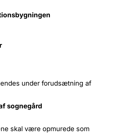
rationsbygningen
r
dkendes under forudsætning af
 af sognegård
nkene skal være opmurede som