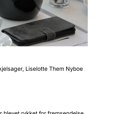
kjelsager, Liselotte Them Nyboe
 blevet rykket for fremsendelse