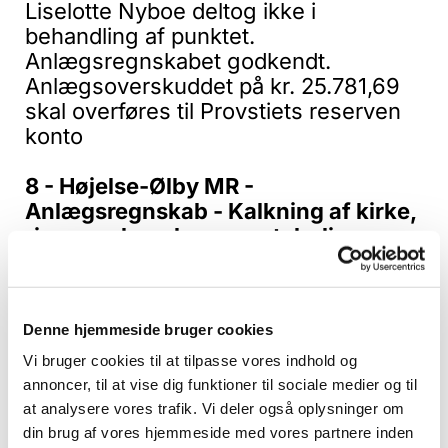
Liselotte Nyboe deltog ikke i
behandling af punktet.
Anlægsregnskabet godkendt.
Anlægsoverskuddet på kr. 25.781,69
skal overføres til Provstiets reserven
konto
8 - Højelse-Ølby MR -
Anlægsregnskab - Kalkning af kirke,
ringmur, kapel og præstebolig
Liselotte Nyboe deltog ikke i
behandlingen af punktet.
Anlægsregnskab godkendt.
Denne hjemmeside bruger cookies
Anlægsoverskuddet på kr. 436.196,57
skal overføres til Provstiets reserven
Vi bruger cookies til at tilpasse vores indhold og
konto.
annoncer, til at vise dig funktioner til sociale medier og til
at analysere vores trafik. Vi deler også oplysninger om
9 - Gørslev-Vollerslev MR -
din brug af vores hjemmeside med vores partnere inden