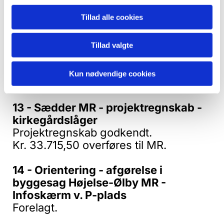
Projektregnskab godkendt
Tillad alle cookies
Kr. 60.875 overføres til MR.
12 - Ejby MR - Projektregnskab ny
Tillad valgte
kirkebælg i Ejby kirke
Projektregnskab godkendt.
Kun nødvendige cookies
Kr. 66.925 overføres til MR.
13 - Sædder MR - projektregnskab -
kirkegårdslåger
Projektregnskab godkendt.
Kr. 33.715,50 overføres til MR.
14 - Orientering - afgørelse i
byggesag Højelse-Ølby MR -
Infoskærm v. P-plads
Forelagt.