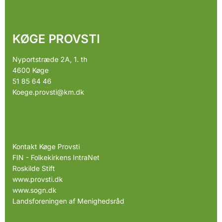
KØGE PROVSTI
Nyportstræde 2A, 1. th
4600 Køge
51 85 64 46
Koege.provsti@km.dk
Kontakt Køge Provsti
FIN - Folkekirkens IntraNet
Roskilde Stift
www.provsti.dk
www.sogn.dk
Landsforeningen af Menighedsråd