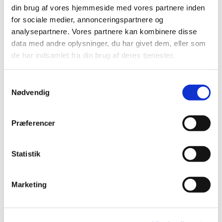
din brug af vores hjemmeside med vores partnere inden
9 - Køre MR - Projektregnskab - Ny
for sociale medier, annonceringspartnere og
maskine til kirkegårdene
analysepartnere. Vores partnere kan kombinere disse
Nadia Sandberg deltog ikke i
data med andre oplysninger, du har givet dem, eller som
behandling af punktet.
de har indsamlet fra din brug af deres tjenester.
Projektregnskab godkendt.
Projektbevilling på kr. 659.620
Samtykkevalg
Nødvendig
overføres til Menighedsrådet.
Projektunderskuddet på kr. 16.155 skal
dækkes af Menighedsrådets drift.
Præferencer
10 - Gørslev-Vollerslev MR -
Statistik
Projektregnskab - rensning af orgel i
Gørslev kirke
Marketing
Projektregnskab godkendt.
Tillægsbevilling på kr. 53.080,56
overføres til Menighedsrådet.