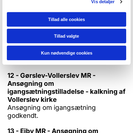
Vis detaljer
11 - Lidemark MR - Ansøgning om
igangsætningstilladelse - Nyt stråtag
Tillad alle cookies
på kirkegårdslængen
Bjørn Skjelsager deltog ikke i
Tillad valgte
behandling af punktet.
Ansøgning om igangsætning
Kun nødvendige cookies
godkendt.
12 - Gørslev-Vollerslev MR -
Ansøgning om
igangsætningstilladelse - kalkning af
Vollerslev kirke
Ansøgning om igangsætning
godkendt.
13 - Ejby MR - Ansøgning om