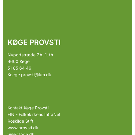
KØGE PROVSTI
Nyportstræde 2A, 1. th
4600 Køge
51 85 64 46
Koege.provsti@km.dk
Kontakt Køge Provsti
FIN - Folkekirkens IntraNet
Roskilde Stift
www.provsti.dk
www.sogn.dk