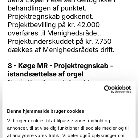
behandlingen af punktet.
Projektregnskab godkendt.
Projektbevilling på kr. 42.000
overføres til Menighedsrådet.
Projektunderskuddet på kr. 7.750
dækkes af Menighedsrådets drift.
8 - Køge MR - Projektregnskab -
istandsættelse af orgel
Nadia Sandberg deltog ikke i
behandling af punktet.
Projektregnskabet godkendt.
Tillægsbevilling på kr. 1.142.750
Denne hjemmeside bruger cookies
overføres til menighedsrådet.
Vi bruger cookies til at tilpasse vores indhold og
Projektunderskuddet på kr. 33.730,51
annoncer, til at vise dig funktioner til sociale medier og til
dækkes af Menighedsrådets drift.
at analysere vores trafik. Vi deler også oplysninger om