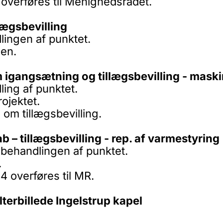
 overføres til Menighedsrådet.
lægsbevilling
lingen af punktet.
en.
 igangsætning og tillægsbevilling - maski
ing af punktet.
ojektet.
m tillægsbevilling.
 – tillægsbevilling - rep. af varmestyring
i behandlingen af punktet.
.
4 overføres til MR.
lterbillede Ingelstrup kapel