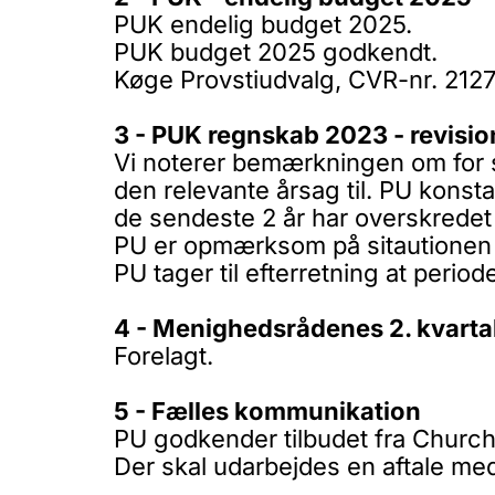
PUK endelig budget 2025.
PUK budget 2025 godkendt.
Køge Provstiudvalg, CVR-nr. 2127
3 - PUK regnskab 2023 - revisio
Vi noterer bemærkningen om for s
den relevante årsag til. PU kons
de sendeste 2 år har overskredet f
PU er opmærksom på sitautionen o
PU tager til efterretning at period
4 - Menighedsrådenes 2. kvarta
Forelagt.
5 - Fælles kommunikation
PU godkender tilbudet fra Churc
Der skal udarbejdes en aftale me