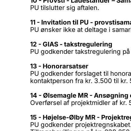
10 - Provsti - Ladestander – Sam
PU tilslutter sig aftalen.
11 - Invitation til PU - provstisa
PU ønsker ikke at deltage i samar
12 - GIAS - takstregulering
PU godkender takstregulering på 
13 - Honorarsatser
PU godkender forslaget til honora
kontaktperson fra kr. 3.500 til kr. 
14 - Ølsemagle MR - Ansøgning o
Overførsel af projektmidler af kr.
15 - Højelse-Ølby MR - Projektre
PU godkender projektregnskabet