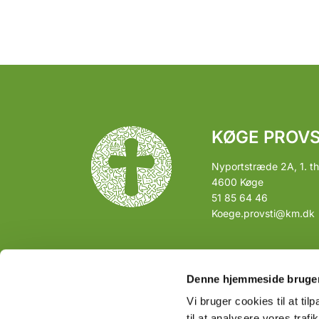
KØGE PROVS
Nyportstræde 2A, 1. th
4600 Køge
51 85 64 46
Koege.provsti@km.dk
Denne hjemmeside bruger
Vi bruger cookies til at til
til at analysere vores tra