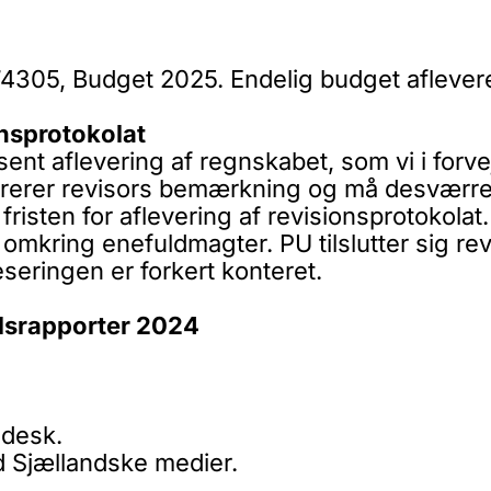
4305, Budget 2025. Endelig budget aflever
nsprotokolat
ent aflevering af regnskabet, som vi i for
tarerer revisors bemærkning og må desværre 
risten for aflevering af revisionsprotokolat.
mkring enefuldmagter. PU tilslutter sig re
eseringen er forkert konteret.
lsrapporter 2024
hdesk.
d Sjællandske medier.