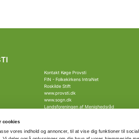
TI
Kontakt Køge Provsti
FIN - Folkekirkens IntraNet
Roskilde Stift
www.provsti.dk
www.sogn.dk
Landsforeningen af Menighedsråd
Link til webtilgængelighedserklæring
 cookies
passe vores indhold og annoncer, til at vise dig funktioner til soci
fik. Vi deler også oplysninger om din brug af vores hjemmeside m