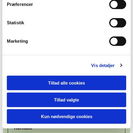
Præferencer
Tid
Lørdag den 4. oktober 2025
Statistik
Klokken 9.00 til 15.00
Sted
Marketing
Borup Sognegård
Hovedgaden 72
4140 Borup
Vis detaljer
Pris
100 kr. som betales på dagen
Tillad alle cookies
Tilmelding
Tillad valgte
Senest den 19. september 2025
Tryk på linket her
Kun nødvendige cookies
Kontakt