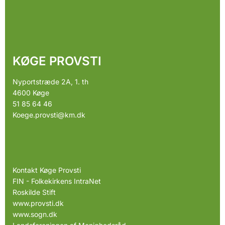
KØGE PROVSTI
Nyportstræde 2A, 1. th
4600 Køge
51 85 64 46
Koege.provsti@km.dk
Kontakt Køge Provsti
FIN - Folkekirkens IntraNet
Roskilde Stift
www.provsti.dk
www.sogn.dk