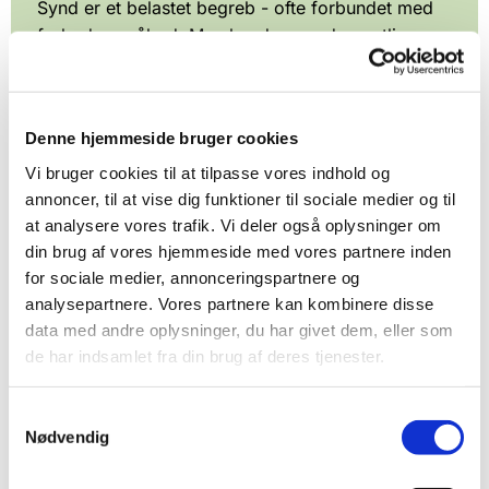
Synd er et belastet begreb - ofte forbundet med
forbud og påbud. Men hvad er synd egentlig -
ifølge Bibelen, ifølge kristendommen?
Foredraget dykker ned i nogle af de bibelske
opfattelser af synd - og prøver at finde en
Denne hjemmeside bruger cookies
fællesnævner. Foredraget knytter undervejs an til
det nutidige menneskes erfaringer af ikke at slå til
Vi bruger cookies til at tilpasse vores indhold og
- og ser nærmere på den moderne tilbøjelighed
annoncer, til at vise dig funktioner til sociale medier og til
at analysere vores trafik. Vi deler også oplysninger om
til at forstå sygdom som en straf - ikke fra Gud,
din brug af vores hjemmeside med vores partnere inden
men nu fra en selv!
for sociale medier, annonceringspartnere og
analysepartnere. Vores partnere kan kombinere disse
Foredraget rejser til slut spørgsmålet, om ikke der
data med andre oplysninger, du har givet dem, eller som
også kan være en befrielse i at opfatte sig som en
de har indsamlet fra din brug af deres tjenester.
synder?
Samtykkevalg
Tilmeld dig
Nødvendig