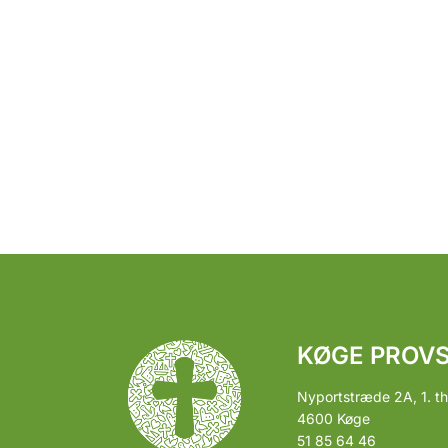
KØGE PROVS
Nyportstræde 2A, 1. th
4600 Køge
51 85 64 46